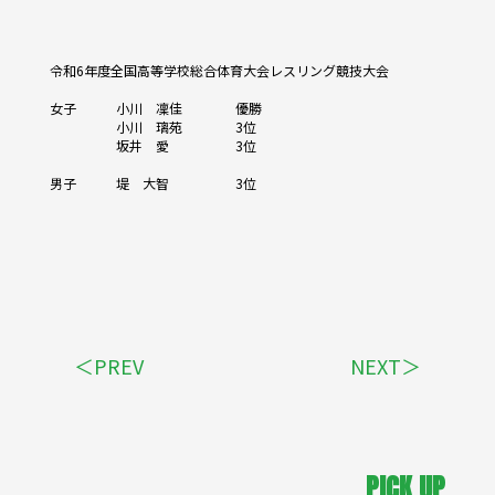
令和6年度全国高等学校総合体育大会レスリング競技大会
女子 小川 凜佳 優勝
小川 璃苑 3位
坂井 愛 3位
男子 堤 大智 3位
＜PREV
NEXT＞
PICK UP