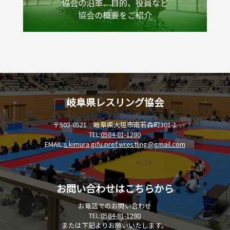
協会の沿革、目的、役員など
協会の概要をご紹介
岐阜県レスリング協会
〒503-8521 岐阜県大垣市南若森町301-1
TEL:
0584-81-1280
EMAIL:
s.kimura.gifu.pref.wrestling@gmail.com
お問い合わせはこちらから
お電話でのお問い合わせ
TEL:
0584-81-1280
または下記よりお願いいたします。