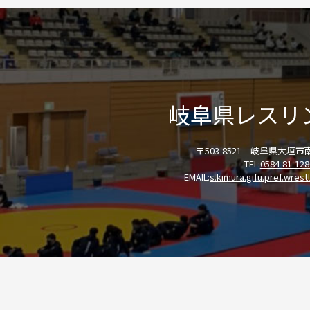
岐阜県レスリ
〒503-8521 岐阜県大垣市南
TEL:
0584-81-128
EMAIL:
s.kimura.gifu.pref.wres
ホーム
ニュース