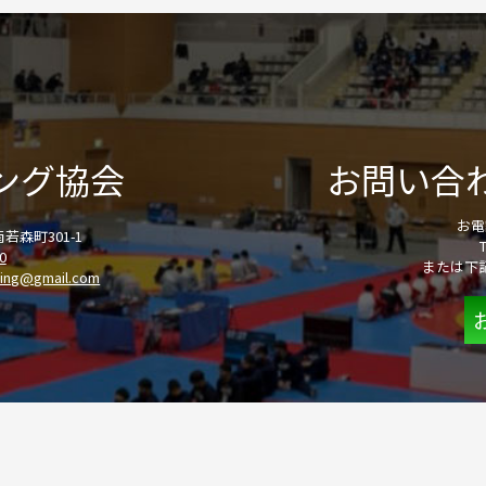
ング協会
お問い合
お電
若森町301-1
0
または下
tling@gmail.com
スケジュール
試合結果
県内チーム・施