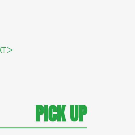
XT＞
PICK UP