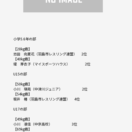
小学5.6年の部
【28kg級】
志田 向夏花（羽島市レスリング連盟） 2位
【40kg級】
堤 芽衣子（マイスポーツハウス） 2位
U15の部
【50kg級】
小川 璃苑（中津川ジュニア） 2位
【54kg級】
坂井 椿（羽島市レスリング連盟） 4位
U17の部
【49kg級】
小川 凛佳（中京高校） 3位
【69kg級】