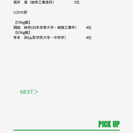
坂井 愛（岐阜工業高校） 3位
U20の部
【59kg級】
岡田 純奈(日本体育大学・岐南工業卒） 4位
【65kg級】
寺本 鈴(山梨学院大学・中京卒） 4位
NEXT＞
PICK UP